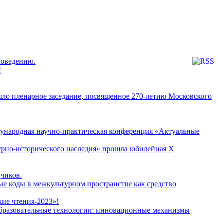
новедению.
!
шло пленарное заседание, посвященное 270-летию Московского
дународная научно-практическая конференция «Актуальные
урно-исторического наследия» прошла юбилейная X
чиков.
 коды в межкультурном пространстве как средство
кие чтения-2023»!
 образовательные технологии: инновационные механизмы