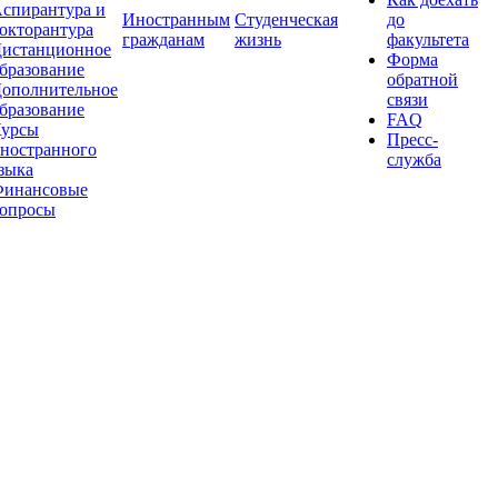
спирантура и
Иностранным
Студенческая
до
окторантура
гражданам
жизнь
факультета
истанционное
Форма
бразование
обратной
ополнительное
связи
бразование
FAQ
урсы
Пресс-
ностранного
служба
зыка
инансовые
опросы