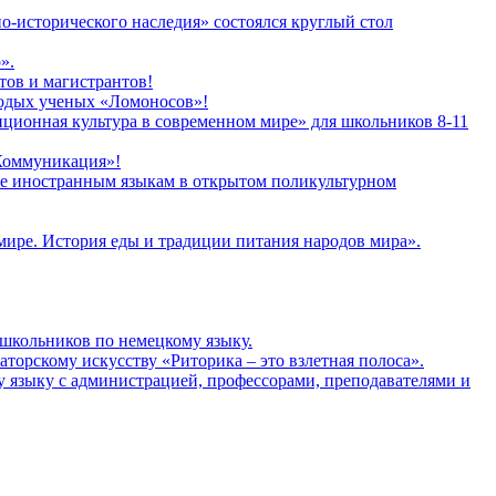
о-исторического наследия» состоялся круглый стол
».
тов и магистрантов!
лодых ученых «Ломоносов»!
иционная культура в современном мире» для школьников 8-11
 Коммуникация»!
ние иностранным языкам в открытом поликультурном
ире. История еды и традиции питания народов мира».
 школьников по немецкому языку.
аторскому искусству «Риторика – это взлетная полоса».
у языку с администрацией, профессорами, преподавателями и