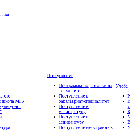
сова
Поступление
Программы подготовки на
Учеба
факультете
ьтете
Поступление в
Р
я школа МГУ
бакалавриат/специалитет
И
культурно-
Поступление в
у
"
магистратуру
Б
та
Поступление в
М
аспирантуру
В
нтура
Поступление иностранных
У