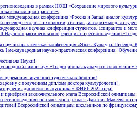
и регионоведения в рамках НОШ «Сохранение мирового культурн
зовательном пространстве».
ая международная конференция «Россия и Запад: диалог культур
 перевод сегодня: технологии, системы, алгоритмы» для студен
еждународная научная конференция студентов, аспирантов и мо
ь II Научно-практическая конференция по регионоведению «Трад
ая научно-практическая конференция «Язык. Культура. Перевод.
ялась I международная научно-практическая конференция "Обуче
естиваля Науки!
дународный симпозиум «Традиционная культура в современном м
ая церемония вручения студенческих билетов!
ахаровну с получением диплома доктора культурологии!
ия вручения дипломов выпускникам ФИЯР 2022 года!
ми и призёрами заключительного этапа Всероссийской олимпиады
и регионоведения состоялся мастер-класс Дмитрия Макеева по ор
бедителей Всероссийской олимпиады школьников по французском