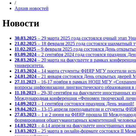
/
Архив новостей
Новости
30.03.2025
– 29 марта 2025 года состоялся очный этап У
21.02.2025
– 18 февраля 2025 года состоялся шахматный 
11.02.2025
– 9 февраля 2025 года состоялся День открыты
03.09.2024
– 2 сентября 2024 года состоялся праздник Ден
28.03.2024
– 20 марта на факультете в рамках конференц
университета.
21.03.2024
– 14 марта студенты ФИЯР МГУ посетили испан
24.01.2024
– 21 января состоялся День открытых дверей
27.11.2023
– 16-17 ноября в рамках НОШ МГУ «Сохранени
вопросы цифровизации лингвистического образования в 
11.10.2023
– 29-30 сентября на факультете иностранных
Международная конференция «Феномен творческой лично
14.09.2023
– 1 сентября состоялся праздник День знаний!
19.04.2023
– 13-15 апреля преподаватели и студенты ФИ
27.03.2023
– 1 и 2 июня на ФИЯР прошла III Международ
формирования общегуманитарных компетенций человека 
14.03.2023
– 4-14 апреля на факультете иностранных язы
13.03.2023
– 25 марта в онлайн-формате состоялся II Ме