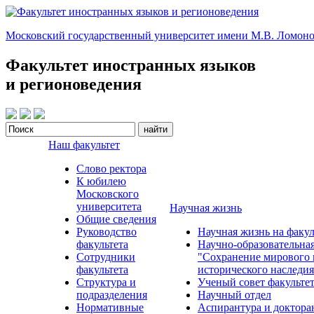
Московский государственный университет имени М.В. Ломоно
Факультет иностранных языков
и регионоведения
Наш факультет
Слово ректора
К юбилею
Московского
университета
Научная жизнь
Общие сведения
Руководство
Научная жизнь на факул
факультета
Научно-образовательна
Сотрудники
"Сохранение мирового 
факультета
исторического наследия
Структура и
Ученый совет факульте
подразделения
Научный отдел
Нормативные
Аспирантура и доктора