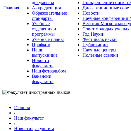
документы
Прикрепление соискате
Главная
Аккредитация
Диссертационные сове
Образовательные
Новости
стандарты
Научные конференции
Учебные
Вестник Московского у
отделения и
Совет молодых ученых
программы
Год Науки
Учебные планы
Фестиваль науки
Профком
Публикации
Наши
Научные центры
выпускники
Полезные ссылки
Новости
факультета
Наш фотоальбом
Вакансии
факультета
Главная
/
Наш факультет
/
Новости факультета