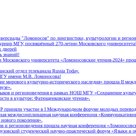
ниверсиады "Ломоносов" по лингвистике, культурологии и регио
турнир МГУ, посвящённый 270-летию Московского университета
х дверей
ь знаний!
ии Московского университета «Ломоносовские чтения-2024» про
ский отдел телеканала Russia Today.
 МГУ имени М.В. Ломоносова!
е мирового культурно-исторического наследия» прошла II меж
вузе».
 языков и регионоведения в рамках НОШ МГУ «Сохранение культ
сти в культуре: Фатющенковские чтения».
ЯР приняли участие в I Международном форуме молодых перевод
ная междисциплинарная научная конференция «Коммуникативные
нового поколения».
ков и регионоведения прошла научная конференция «Ломоносовс
жвузовский студенческий научно-практический форум «Языки и