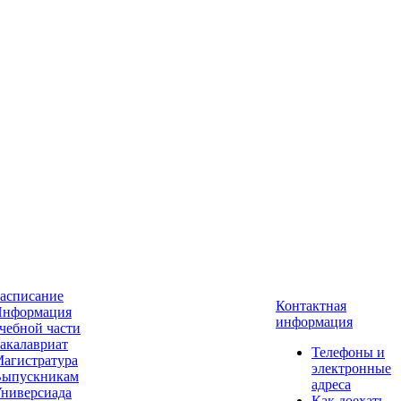
асписание
Контактная
нформация
информация
чебной части
акалавриат
Телефоны и
агистратура
электронные
ыпускникам
адреса
ниверсиада
Как доехать