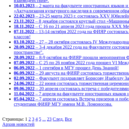
взаимодействия».
10.03.2023
– 2 марта на факультете иностранных языков 
«Актуализация культурного наследия в современном обра
22.02.2023
– 23-25 марта 2023 г. состоялась XXV Юбилейн
23.11.2022
– 8 декабря состоялся круглый стол «Машинный
18.11.2022
– С 16 по 21 апреля 2023 года прошла XXX М
07.11.2022
– 13-14 октября 2022 года на ФИЯР состоялас
классов!
03.10.2022
– 27 – 28 октября состоялась IV Международн
28.09.2022
– 3-4 декабря 2022 года на Факультете состо
пространстве".
28.09.2022
– 8-9 октября на ФИЯР прошли мероприятия Ф
07.09.2022
– С 25 по 26 ноября 2022 года прошел VI Меж
06.09.2022
– 1 сентября в МГУ прошел День Знаний!
06.09.2022
– 29 августа на ФИЯР состоялась торжественн
02.09.2022
– Факультет поздравляет Борисову Изабеллу З
24.06.2022
– 22 июня состоялась торжественная церемон
09.06.2022
– 20 апреля состоялась встреча с победителя
11.04.2022
– 7 апреля на факультете иностранных языков 
05.04.2022
– 7 апреля состоялась Встреча призеров и по
студентами ФИЯР МГУ имени М.В. Ломоносова.
Страницы:
1
2
3
4
5
...
23
След.
Все
Архив новостей