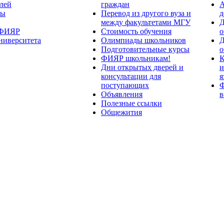
лей
граждан
А
ты
Перевод из другого вуза и
д
между факультетами МГУ
Д
 ФИЯР
Стоимость обучения
о
ниверситета
Олимпиады школьников
Д
Подготовительные курсы
о
ФИЯР школьникам!
К
Дни открытых дверей и
и
консультации для
я
поступающих
Ф
Объявления
в
Полезные ссылки
Общежития