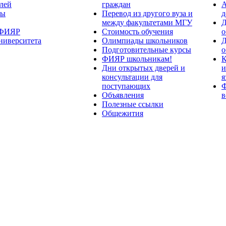
лей
граждан
А
ты
Перевод из другого вуза и
д
между факультетами МГУ
Д
 ФИЯР
Стоимость обучения
о
ниверситета
Олимпиады школьников
Д
Подготовительные курсы
о
ФИЯР школьникам!
К
Дни открытых дверей и
и
консультации для
я
поступающих
Ф
Объявления
в
Полезные ссылки
Общежития