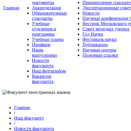
документы
Прикрепление соискате
Главная
Аккредитация
Диссертационные сове
Образовательные
Новости
стандарты
Научные конференции
Учебные
Вестник Московского у
отделения и
Совет молодых ученых
программы
Год Науки
Учебные планы
Фестиваль науки
Профком
Публикации
Наши
Научные центры
выпускники
Полезные ссылки
Новости
факультета
Наш фотоальбом
Вакансии
факультета
Главная
/
Наш факультет
/
Новости факультета