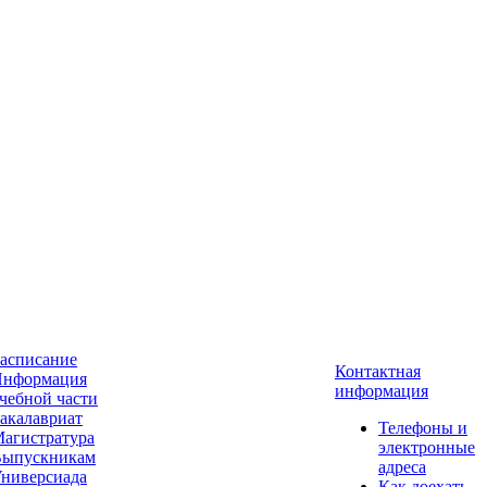
асписание
Контактная
нформация
информация
чебной части
акалавриат
Телефоны и
агистратура
электронные
ыпускникам
адреса
ниверсиада
Как доехать