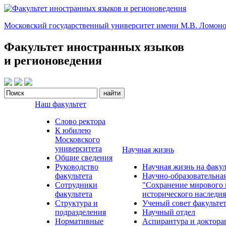
Московский государственный университет имени М.В. Ломоно
Факультет иностранных языков
и регионоведения
Наш факультет
Слово ректора
К юбилею
Московского
университета
Научная жизнь
Общие сведения
Руководство
Научная жизнь на факул
факультета
Научно-образовательна
Сотрудники
"Сохранение мирового 
факультета
исторического наследия
Структура и
Ученый совет факульте
подразделения
Научный отдел
Нормативные
Аспирантура и доктора