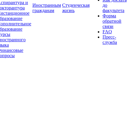
спирантура и
Иностранным
Студенческая
до
окторантура
гражданам
жизнь
факультета
истанционное
Форма
бразование
обратной
ополнительное
связи
бразование
FAQ
урсы
Пресс-
ностранного
служба
зыка
инансовые
опросы