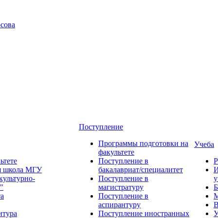
сова
Поступление
Программы подготовки на
Учеба
факультете
ьтете
Поступление в
Р
я школа МГУ
бакалавриат/специалитет
И
культурно-
Поступление в
у
"
магистратуру
Б
та
Поступление в
М
аспирантуру
В
нтура
Поступление иностранных
У