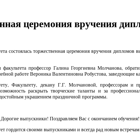
венная церемония вручения д
тета состоялась торжественная церемония вручения дипломов 
 факультета профессор Галина Георгиевна Молчанова, обрат
чебной работе Вероника Валентиновна Робустова, заведующие к
ету, Факультету, декану Г.Г. Молчановой, профессорам и 
возможность раскрыть творческие таланты и за профессио
ли достойным украшением праздничной программы.
Дорогие выпускники! Поздравляем Вас с окончанием обучения!
ет гордится своими выпускниками и всегда рад новым встречам