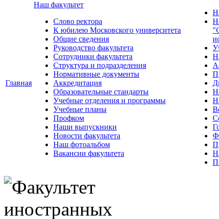
Наш факультет
Н
Слово ректора
Н
К юбилею Московского университета
"
Общие сведения
и
Руководство факультета
У
Сотрудники факультета
Н
Структура и подразделения
А
Нормативные документы
П
Главная
Аккредитация
Д
Образовательные стандарты
Н
Учебные отделения и программы
Н
Учебные планы
В
Профком
С
Наши выпускники
Г
Новости факультета
Ф
Наш фотоальбом
П
Вакансии факультета
Н
П