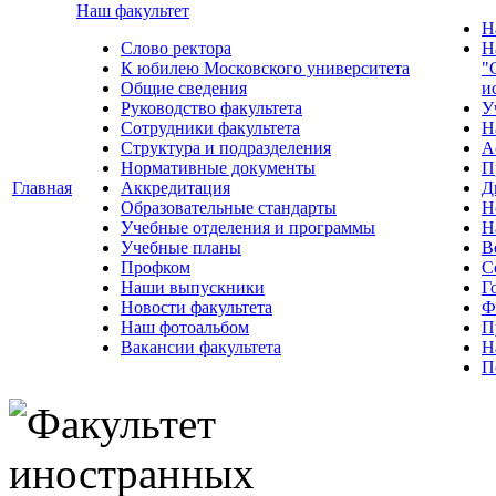
Наш факультет
Н
Слово ректора
Н
К юбилею Московского университета
"
Общие сведения
и
Руководство факультета
У
Сотрудники факультета
Н
Структура и подразделения
А
Нормативные документы
П
Главная
Аккредитация
Д
Образовательные стандарты
Н
Учебные отделения и программы
Н
Учебные планы
В
Профком
С
Наши выпускники
Г
Новости факультета
Ф
Наш фотоальбом
П
Вакансии факультета
Н
П