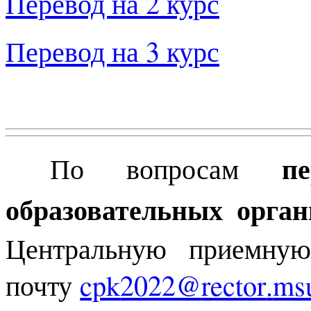
Перевод на 2 курс
Перевод на 3 курс
п
По вопросам
образовательных орган
Центральную приемную
почту
cpk
2022@
rector
.
ms