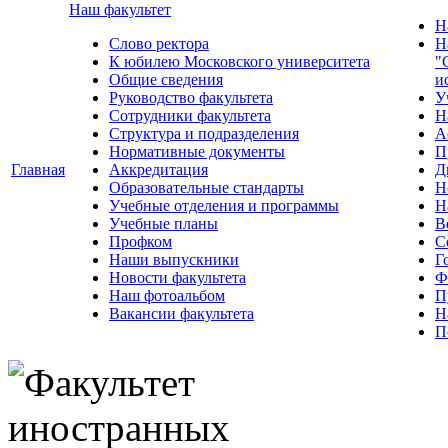
Наш факультет
Н
Слово ректора
Н
К юбилею Московского университета
"
Общие сведения
и
Руководство факультета
У
Сотрудники факультета
Н
Структура и подразделения
А
Нормативные документы
П
Главная
Аккредитация
Д
Образовательные стандарты
Н
Учебные отделения и программы
Н
Учебные планы
В
Профком
С
Наши выпускники
Г
Новости факультета
Ф
Наш фотоальбом
П
Вакансии факультета
Н
П