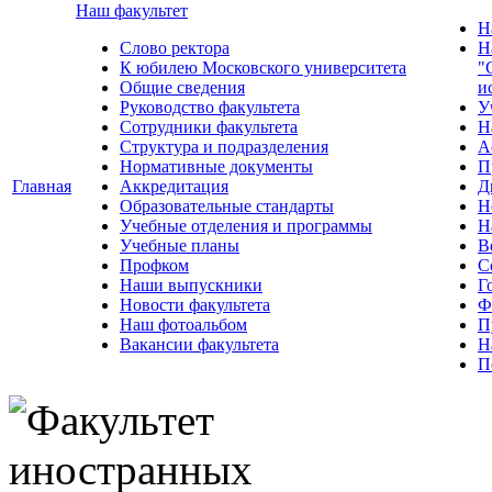
Наш факультет
Н
Слово ректора
Н
К юбилею Московского университета
"
Общие сведения
и
Руководство факультета
У
Сотрудники факультета
Н
Структура и подразделения
А
Нормативные документы
П
Главная
Аккредитация
Д
Образовательные стандарты
Н
Учебные отделения и программы
Н
Учебные планы
В
Профком
С
Наши выпускники
Г
Новости факультета
Ф
Наш фотоальбом
П
Вакансии факультета
Н
П