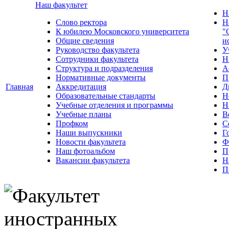
Наш факультет
Н
Слово ректора
Н
К юбилею Московского университета
"
Общие сведения
и
Руководство факультета
У
Сотрудники факультета
Н
Структура и подразделения
А
Нормативные документы
П
Главная
Аккредитация
Д
Образовательные стандарты
Н
Учебные отделения и программы
Н
Учебные планы
В
Профком
С
Наши выпускники
Г
Новости факультета
Ф
Наш фотоальбом
П
Вакансии факультета
Н
П