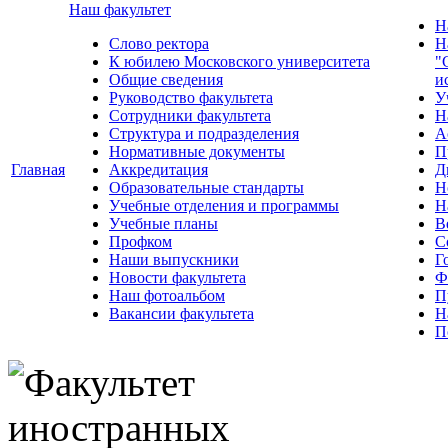
Наш факультет
Н
Слово ректора
Н
К юбилею Московского университета
"
Общие сведения
и
Руководство факультета
У
Сотрудники факультета
Н
Структура и подразделения
А
Нормативные документы
П
Главная
Аккредитация
Д
Образовательные стандарты
Н
Учебные отделения и программы
Н
Учебные планы
В
Профком
С
Наши выпускники
Г
Новости факультета
Ф
Наш фотоальбом
П
Вакансии факультета
Н
П