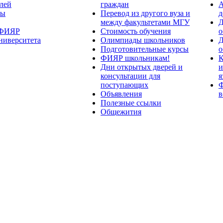
лей
граждан
А
ты
Перевод из другого вуза и
д
между факультетами МГУ
Д
 ФИЯР
Стоимость обучения
о
ниверситета
Олимпиады школьников
Д
Подготовительные курсы
о
ФИЯР школьникам!
К
Дни открытых дверей и
и
консультации для
я
поступающих
Ф
Объявления
в
Полезные ссылки
Общежития