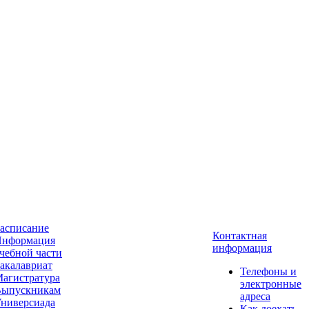
асписание
Контактная
нформация
информация
чебной части
акалавриат
Телефоны и
агистратура
электронные
ыпускникам
адреса
ниверсиада
Как доехать