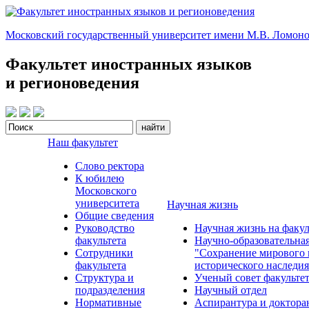
Московский государственный университет имени М.В. Ломоно
Факультет иностранных языков
и регионоведения
Наш факультет
Слово ректора
К юбилею
Московского
университета
Научная жизнь
Общие сведения
Руководство
Научная жизнь на факул
факультета
Научно-образовательна
Сотрудники
"Сохранение мирового 
факультета
исторического наследия
Структура и
Ученый совет факульте
подразделения
Научный отдел
Нормативные
Аспирантура и доктора