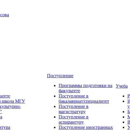
сова
Поступление
Программы подготовки на
Учеба
факультете
ьтете
Поступление в
Р
я школа МГУ
бакалавриат/специалитет
И
культурно-
Поступление в
у
"
магистратуру
Б
та
Поступление в
М
аспирантуру
В
нтура
Поступление иностранных
У