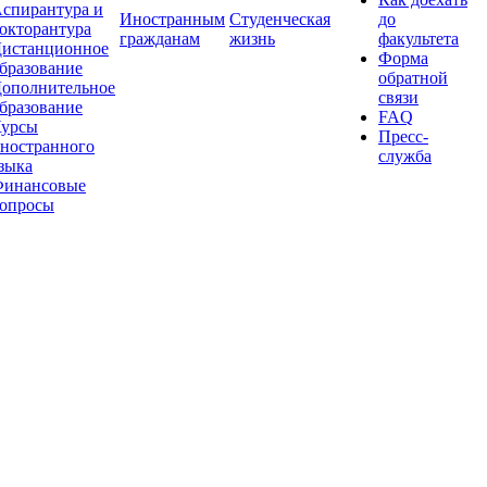
спирантура и
Иностранным
Студенческая
до
окторантура
гражданам
жизнь
факультета
истанционное
Форма
бразование
обратной
ополнительное
связи
бразование
FAQ
урсы
Пресс-
ностранного
служба
зыка
инансовые
опросы