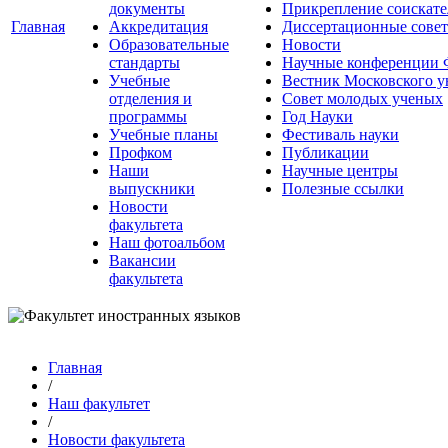
документы
Прикрепление соискате
Главная
Аккредитация
Диссертационные сове
Образовательные
Новости
стандарты
Научные конференции
Учебные
Вестник Московского у
отделения и
Совет молодых ученых
программы
Год Науки
Учебные планы
Фестиваль науки
Профком
Публикации
Наши
Научные центры
выпускники
Полезные ссылки
Новости
факультета
Наш фотоальбом
Вакансии
факультета
Главная
/
Наш факультет
/
Новости факультета