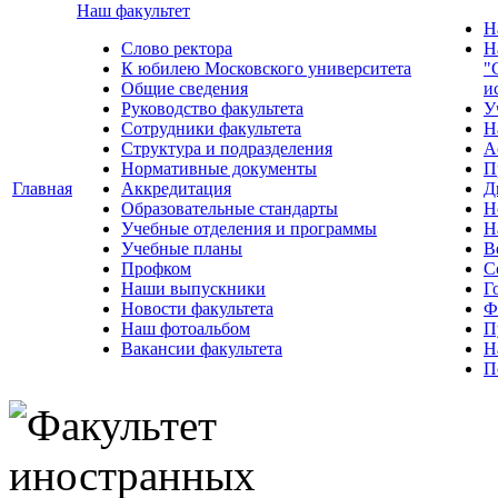
Наш факультет
Н
Слово ректора
Н
К юбилею Московского университета
"
Общие сведения
и
Руководство факультета
У
Сотрудники факультета
Н
Структура и подразделения
А
Нормативные документы
П
Главная
Аккредитация
Д
Образовательные стандарты
Н
Учебные отделения и программы
Н
Учебные планы
В
Профком
С
Наши выпускники
Г
Новости факультета
Ф
Наш фотоальбом
П
Вакансии факультета
Н
П