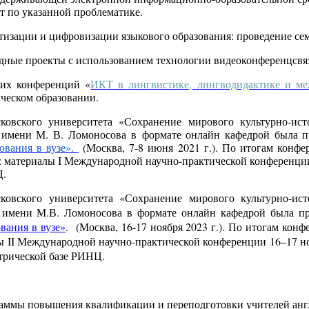
т по указанной проблематике.
тизации и цифровизации языкового образования: проведение сем
дные проекты с использованием технологии видеоконференцсвяз
ких конференций «
ИКТ в лингвистике, лингводидактике и м
ческом образовании.
ковского университета «Сохранение мирового культурно-ист
а имени М. В. Ломоносова в формате онлайн кафедрой была п
ования в вузе»
.
(Москва, 7-8 июня 2021 г.). По итогам конф
 материалы I Международной научно-практической конференции: с
Ц.
ковского университета «Сохранение мирового культурно-ист
та имени М.В. Ломоносова в формате онлайн кафедрой была
п
вания в вузе»
. (Москва, 16-17 ноября 2023 г.). По итогам кон
 II Международной научно-практической конференции 16–17 ноябр
етрической базе РИНЦ.
граммы повышения квалификации и переподготовки учителей анг