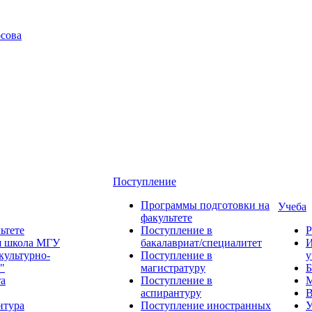
сова
Поступление
Программы подготовки на
Учеба
факультете
ьтете
Поступление в
Р
я школа МГУ
бакалавриат/специалитет
И
культурно-
Поступление в
у
"
магистратуру
Б
та
Поступление в
М
аспирантуру
В
нтура
Поступление иностранных
У