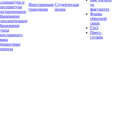
спирантура и
Иностранным
Студенческая
до
окторантура
гражданам
жизнь
факультета
истанционное
Форма
бразование
обратной
ополнительное
связи
бразование
FAQ
урсы
Пресс-
ностранного
служба
зыка
инансовые
опросы