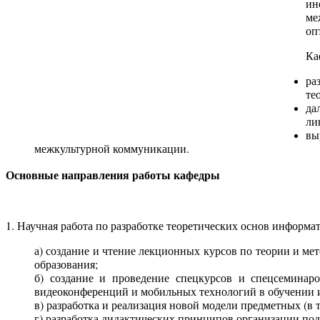
ин
ме
оп
Ка
ра
те
да
ли
вы
межкультурной коммуникации.
Основные направления работы кафедры
1. Научная работа по разработке теоретических основ информ
а) создание и чтение лекционных курсов по теории и м
образования;
б) создание и проведение спецкурсов и спецсеминаро
видеоконференций и мобильных технологий в обучении 
в) разработка и реализация новой модели предметных (в
г) разработка дидактических принципов организации п