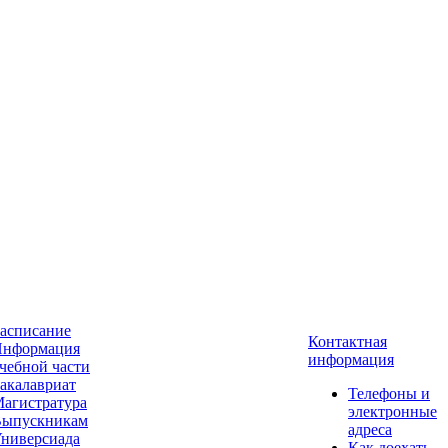
асписание
Контактная
нформация
информация
чебной части
акалавриат
Телефоны и
агистратура
электронные
ыпускникам
адреса
ниверсиада
Как доехать