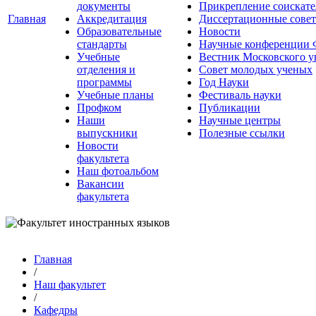
документы
Прикрепление соискате
Главная
Аккредитация
Диссертационные сове
Образовательные
Новости
стандарты
Научные конференции
Учебные
Вестник Московского у
отделения и
Совет молодых ученых
программы
Год Науки
Учебные планы
Фестиваль науки
Профком
Публикации
Наши
Научные центры
выпускники
Полезные ссылки
Новости
факультета
Наш фотоальбом
Вакансии
факультета
Главная
/
Наш факультет
/
Кафедры