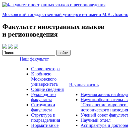
Московский государственный университет имени М.В. Ломоно
Факультет иностранных языков
и регионоведения
Наш факультет
Слово ректора
К юбилею
Московского
университета
Научная жизнь
Общие сведения
Руководство
Научная жизнь на факул
факультета
Научно-образовательна
Сотрудники
"Сохранение мирового 
факультета
исторического наследия
Структура и
Ученый совет факульте
подразделения
Научный отдел
Нормативные
Аспирантура и доктора