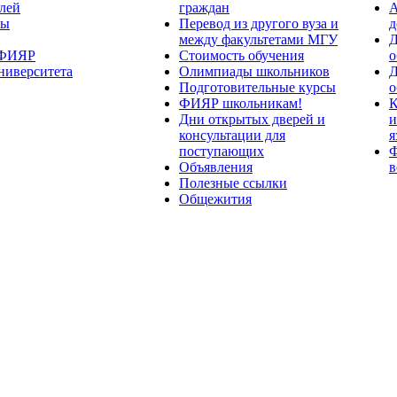
лей
граждан
А
ты
Перевод из другого вуза и
д
между факультетами МГУ
Д
 ФИЯР
Стоимость обучения
о
ниверситета
Олимпиады школьников
Д
Подготовительные курсы
о
ФИЯР школьникам!
К
Дни открытых дверей и
и
консультации для
я
поступающих
Ф
Объявления
в
Полезные ссылки
Общежития