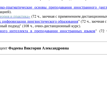
ико-прагматические основы преподавания иностранного (анг
ацией).
еория и практика»
(72 ч., заочная с применением дистанционны
х цифровизации лингвистического образования
” (72 ч., заочна
ый подход" (108 ч., очно-дистанционный курс).
нного интеллекта в преподавании иностранных языков
" (72 
Фадеева Виктория Александровна
оцент