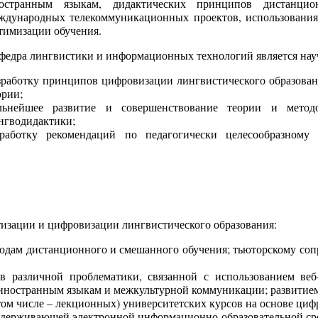
остранным языкам, дидактических принципов дистанцио
ждународных телекоммуникационных проектов, использования
тимизации обучения.
федра лингвистики и информационных технологий является науч
зработку принципов цифровизации лингвистического образова
ории;
льнейшее развитие и совершенствование теории и мето
нгводидактики;
работку рекомендаций по педагогически целесообразном
атизации и цифровизации лингвистического образования:
етодам дистанционного и смешанного обучения; тьюторскому с
в различной проблематики, связанной с использованием веб
иностранным языкам и межкультурной коммуникации; развитием
 том числе – лекционных) университетских курсов на основе ци
оддерживающей электронной информационно-образовательной ср