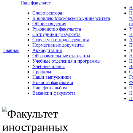
Наш факультет
Н
Слово ректора
Н
К юбилею Московского университета
"
Общие сведения
и
Руководство факультета
У
Сотрудники факультета
Н
Структура и подразделения
А
Нормативные документы
П
Главная
Аккредитация
Д
Образовательные стандарты
Н
Учебные отделения и программы
Н
Учебные планы
В
Профком
С
Наши выпускники
Г
Новости факультета
Ф
Наш фотоальбом
П
Вакансии факультета
Н
П