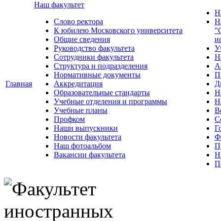
Наш факультет
Н
Слово ректора
Н
К юбилею Московского университета
"
Общие сведения
и
Руководство факультета
У
Сотрудники факультета
Н
Структура и подразделения
А
Нормативные документы
П
Главная
Аккредитация
Д
Образовательные стандарты
Н
Учебные отделения и программы
Н
Учебные планы
В
Профком
С
Наши выпускники
Г
Новости факультета
Ф
Наш фотоальбом
П
Вакансии факультета
Н
П