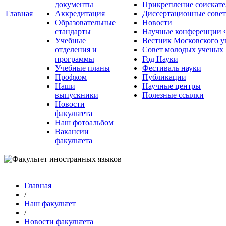
документы
Прикрепление соискате
Главная
Аккредитация
Диссертационные сове
Образовательные
Новости
стандарты
Научные конференции
Учебные
Вестник Московского у
отделения и
Совет молодых ученых
программы
Год Науки
Учебные планы
Фестиваль науки
Профком
Публикации
Наши
Научные центры
выпускники
Полезные ссылки
Новости
факультета
Наш фотоальбом
Вакансии
факультета
Главная
/
Наш факультет
/
Новости факультета