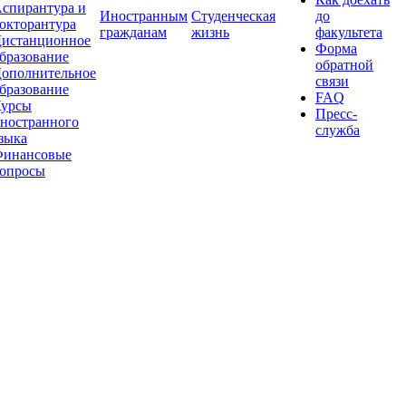
спирантура и
Иностранным
Студенческая
до
окторантура
гражданам
жизнь
факультета
истанционное
Форма
бразование
обратной
ополнительное
связи
бразование
FAQ
урсы
Пресс-
ностранного
служба
зыка
инансовые
опросы