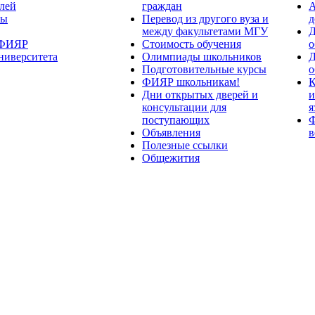
лей
граждан
А
ты
Перевод из другого вуза и
д
между факультетами МГУ
Д
 ФИЯР
Стоимость обучения
о
ниверситета
Олимпиады школьников
Д
Подготовительные курсы
о
ФИЯР школьникам!
К
Дни открытых дверей и
и
консультации для
я
поступающих
Ф
Объявления
в
Полезные ссылки
Общежития