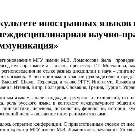
факультете иностранных языко
 междисциплинарная научно-пр
оммуникация»
и регионоведения МГУ имени М.В. Ломоносова была проведе
едатель оргкомитета – д.ф.н., профессор Г.Г. Молчанова, зам.
 регионоведения на стыке разных дисциплин и наук – лингвист
нных языков. В ней принимали участие руководители и предс
в, Высшей Школы Перевода, а также РГГУ, Института Языкозн
ания, Италия, Кипр, Болгария, Словакия, Греция, Турция, Украин
анным языкам, анализ подходов, ресурсов и технологий, испо
рса, роль русского языка в контексте межкультурного общени
лингвистики, перевода, психологии, филологии, истории, кул
й основной цели – овладение иностранными языками.
оялось открытие конференции. С приветственным словом от име
ил проректор МГУ имени М.В. Ломоносова, начальник Управл