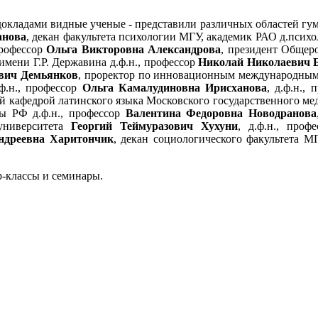
докладами видные ученые - представили различных областей гум
анова
, декан факультета психологии МГУ, академик РАО д.психо
профессор
Ольга Викторовна Александрова
, президент Общер
имени Г.Р. Державина д.ф.н., профессор
Николай Николаевич 
вич Демьянков
, проректор по инновационным международным
ф.н., профессор
Ольга Камалудиновна Ирисханова
, д.ф.н.,
й кафедрой латинского языка Московского государственного ме
 РФ д.ф.н., профессор
Валентина Федоровна Новодранова
 университета
Георгий Теймуразович Хухуни
, д.ф.н., про
ндреевна Харитончик
, декан социологического факультета 
-классы и семинары.