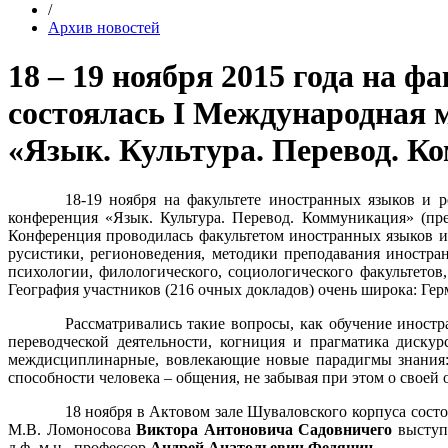
/
Архив новостей
18 – 19 ноября 2015 года на 
состоялась I Международная
«Язык. Культура. Перевод. К
18-19 ноября на факультете иностранных языков 
конференция «Язык. Культура. Перевод. Коммуникация» (предс
Конференция проводилась факультетом иностранных языков и
русистики, регионоведения, методики преподавания иностра
психологии, филологического, социологического факультето
География участников (216 очных докладов) очень широка: Герм
Рассматривались такие вопросы, как обучение иностр
переводческой деятельности, когниция и прагматика диску
междисциплинарные, вовлекающие новые парадигмы знания: 
способности человека – общения, не забывая при этом о свое
18 ноября в Актовом зале Шуваловского корпуса сост
М.В. Ломоносова
Виктора Антоновича Садовничего
выступ
д.ф.-м.н., профессор
Андрей Анатольевич Федянин
.