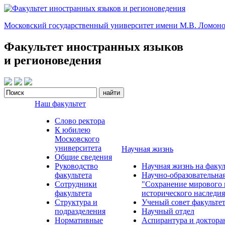
Московский государственный университет имени М.В. Ломоно
Факультет иностранных языков
и регионоведения
Наш факультет
Слово ректора
К юбилею
Московского
университета
Научная жизнь
Общие сведения
Руководство
Научная жизнь на факул
факультета
Научно-образовательна
Сотрудники
"Сохранение мирового 
факультета
исторического наследия
Структура и
Ученый совет факульте
подразделения
Научный отдел
Нормативные
Аспирантура и доктора