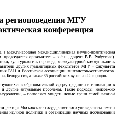
в и регионоведения МГУ
актическая конференция
на
I
Международная междисциплинарная научно-практическая
 председателя оргкомитета – к.ф.н., доцент В.В. Робустова).
ики, культурологии, перевода, межкультурной коммуникации,
тавители других гуманитарных факультетов МГУ – факультета
ания РАН и Российской ассоциации лингвистов-когнитологов.
а, Белоруссия, а также 35 российских вузов из 22 городов.
льзующихся в образовательной сфере, традиции и инновации в
я и другие актуальные проблемы. Такие подходы, неизбежно
ьтурологии, – позволяют увидеть новые грани самой важной
ни ректора Московского государственного университета имени
ения научной политики и организации научных исследований