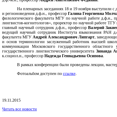
На пленарных заседаниях 18 и 19 ноября выступили с 
и регионоведения д.ф.н., профессор
Галина Георгиевна Молч
филологического факультета МГУ по научной работе д.ф.н., 
лингвистов-когнитологов», проректор по научной работе ТГУ 
главный научный сотрудник д.ф.н., профессор
Валерий Закие
ведущий научный сотрудник Института языкознания РАН д.
факультета МГУ
Андрей Александрович Липгарт
, заведующи
и основ терминологии заслуженный работник высшей школы
коммуникации Московского государственного областного
государственного лингвистического университета
Зинаида А
к.социол.н., профессор
Надежда Геннадьевна Осипова
.
В рамках конференции были проведены лекции, мастер
Фотоальбом доступен по
ссылке
.
19.11.2015
Читать все новости