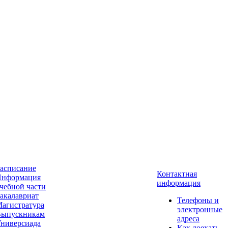
асписание
Контактная
нформация
информация
чебной части
акалавриат
Телефоны и
агистратура
электронные
ыпускникам
адреса
ниверсиада
Как доехать