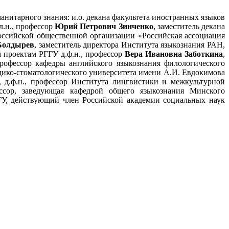
анитарного знания: и.о. декана факультета иностранных языков
л.н., профессор
Юрий Петрович Зинченко
, заместитель декана
оссийской общественной организации «Российская ассоциация
Болдырев
, заместитель директора Института языкознания РАН,
 проектам РГГУ д.ф.н., профессор
Вера Ивановна Заботкина
,
 профессор кафедры английского языкознания филологического
дико-стоматологического университета имени А.И. Евдокимова
, д.ф.н., профессор Института лингвистики и межкультурной
фессор, заведующая кафедрой общего языкознания Минского
МГУ, действующий
член Российской академии социальных наук