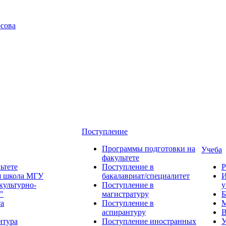
сова
Поступление
Программы подготовки на
Учеба
факультете
ьтете
Поступление в
Р
я школа МГУ
бакалавриат/специалитет
И
культурно-
Поступление в
у
"
магистратуру
Б
та
Поступление в
М
аспирантуру
В
нтура
Поступление иностранных
У