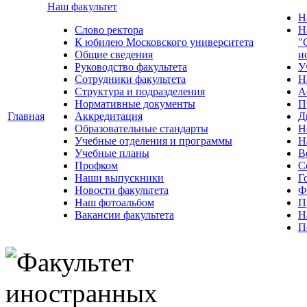
Наш факультет
Н
Слово ректора
Н
К юбилею Московского университета
"
Общие сведения
и
Руководство факультета
У
Сотрудники факультета
Н
Структура и подразделения
А
Нормативные документы
П
Главная
Аккредитация
Д
Образовательные стандарты
Н
Учебные отделения и программы
Н
Учебные планы
В
Профком
С
Наши выпускники
Г
Новости факультета
Ф
Наш фотоальбом
П
Вакансии факультета
Н
П