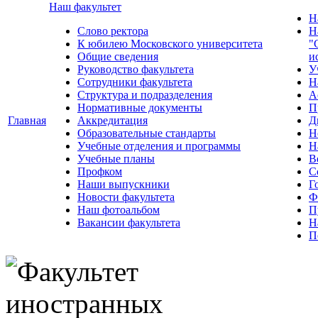
Наш факультет
Н
Слово ректора
Н
К юбилею Московского университета
"
Общие сведения
и
Руководство факультета
У
Сотрудники факультета
Н
Структура и подразделения
А
Нормативные документы
П
Главная
Аккредитация
Д
Образовательные стандарты
Н
Учебные отделения и программы
Н
Учебные планы
В
Профком
С
Наши выпускники
Г
Новости факультета
Ф
Наш фотоальбом
П
Вакансии факультета
Н
П