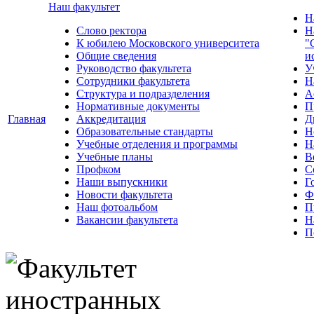
Наш факультет
Н
Слово ректора
Н
К юбилею Московского университета
"
Общие сведения
и
Руководство факультета
У
Сотрудники факультета
Н
Структура и подразделения
А
Нормативные документы
П
Главная
Аккредитация
Д
Образовательные стандарты
Н
Учебные отделения и программы
Н
Учебные планы
В
Профком
С
Наши выпускники
Г
Новости факультета
Ф
Наш фотоальбом
П
Вакансии факультета
Н
П