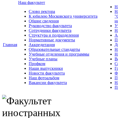
Наш факультет
Н
Слово ректора
Н
К юбилею Московского университета
"
Общие сведения
и
Руководство факультета
У
Сотрудники факультета
Н
Структура и подразделения
А
Нормативные документы
П
Главная
Аккредитация
Д
Образовательные стандарты
Н
Учебные отделения и программы
Н
Учебные планы
В
Профком
С
Наши выпускники
Г
Новости факультета
Ф
Наш фотоальбом
П
Вакансии факультета
Н
П