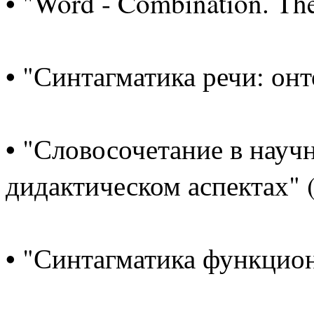
• "Word - Combination. The
• "Синтагматика речи: онт
• "Словосочетание в науч
дидактическом аспектах" (
• "Синтагматика функцион