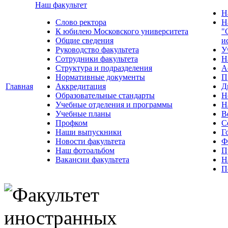
Наш факультет
Н
Слово ректора
Н
К юбилею Московского университета
"
Общие сведения
и
Руководство факультета
У
Сотрудники факультета
Н
Структура и подразделения
А
Нормативные документы
П
Главная
Аккредитация
Д
Образовательные стандарты
Н
Учебные отделения и программы
Н
Учебные планы
В
Профком
С
Наши выпускники
Г
Новости факультета
Ф
Наш фотоальбом
П
Вакансии факультета
Н
П