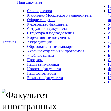
Наш факультет
Н
Слово ректора
Н
К юбилею Московского университета
"
Общие сведения
и
Руководство факультета
У
Сотрудники факультета
Н
Структура и подразделения
А
Нормативные документы
П
Главная
Аккредитация
Д
Образовательные стандарты
Н
Учебные отделения и программы
Н
Учебные планы
В
Профком
С
Наши выпускники
Г
Новости факультета
Ф
Наш фотоальбом
П
Вакансии факультета
Н
П