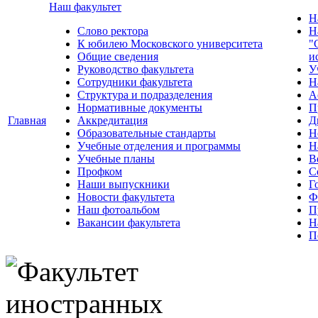
Наш факультет
Н
Слово ректора
Н
К юбилею Московского университета
"
Общие сведения
и
Руководство факультета
У
Сотрудники факультета
Н
Структура и подразделения
А
Нормативные документы
П
Главная
Аккредитация
Д
Образовательные стандарты
Н
Учебные отделения и программы
Н
Учебные планы
В
Профком
С
Наши выпускники
Г
Новости факультета
Ф
Наш фотоальбом
П
Вакансии факультета
Н
П