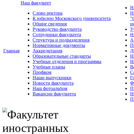
Наш факультет
Н
Слово ректора
Н
К юбилею Московского университета
"
Общие сведения
и
Руководство факультета
У
Сотрудники факультета
Н
Структура и подразделения
А
Нормативные документы
П
Главная
Аккредитация
Д
Образовательные стандарты
Н
Учебные отделения и программы
Н
Учебные планы
В
Профком
С
Наши выпускники
Г
Новости факультета
Ф
Наш фотоальбом
П
Вакансии факультета
Н
П