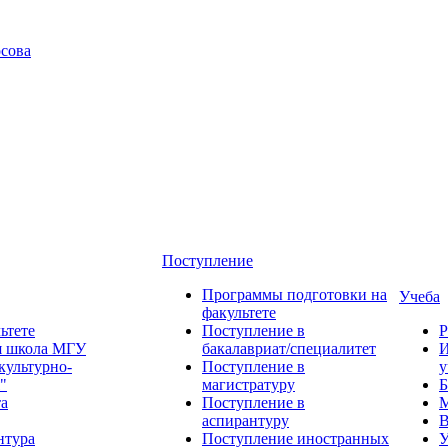
сова
Поступление
Программы подготовки на
Учеба
факультете
ьтете
Поступление в
Р
я школа МГУ
бакалавриат/специалитет
И
культурно-
Поступление в
у
"
магистратуру
Б
та
Поступление в
М
аспирантуру
В
нтура
Поступление иностранных
У