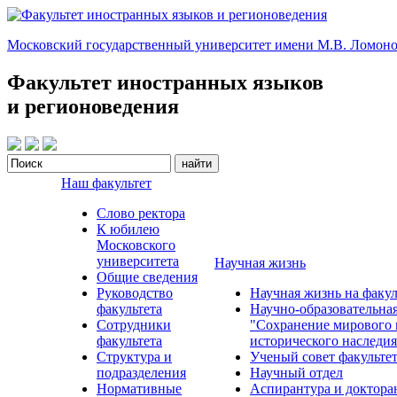
Московский государственный университет имени М.В. Ломоно
Факультет иностранных языков
и регионоведения
Наш факультет
Слово ректора
К юбилею
Московского
университета
Научная жизнь
Общие сведения
Руководство
Научная жизнь на факул
факультета
Научно-образовательна
Сотрудники
"Сохранение мирового 
факультета
исторического наследия
Структура и
Ученый совет факульте
подразделения
Научный отдел
Нормативные
Аспирантура и доктора