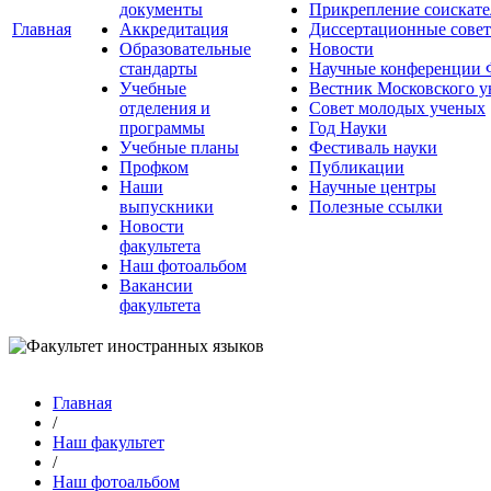
документы
Прикрепление соискате
Главная
Аккредитация
Диссертационные сове
Образовательные
Новости
стандарты
Научные конференции
Учебные
Вестник Московского у
отделения и
Совет молодых ученых
программы
Год Науки
Учебные планы
Фестиваль науки
Профком
Публикации
Наши
Научные центры
выпускники
Полезные ссылки
Новости
факультета
Наш фотоальбом
Вакансии
факультета
Главная
/
Наш факультет
/
Наш фотоальбом