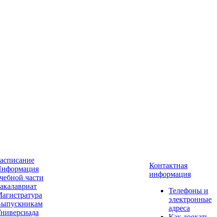
асписание
Контактная
нформация
информация
чебной части
акалавриат
Телефоны и
агистратура
электронные
ыпускникам
адреса
ниверсиада
Как доехать