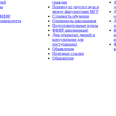
лей
граждан
А
ты
Перевод из другого вуза и
д
между факультетами МГУ
Д
 ФИЯР
Стоимость обучения
о
ниверситета
Олимпиады школьников
Д
Подготовительные курсы
о
ФИЯР школьникам!
К
Дни открытых дверей и
и
консультации для
я
поступающих
Ф
Объявления
в
Полезные ссылки
Общежития