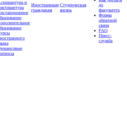
спирантура и
Иностранным
Студенческая
до
окторантура
гражданам
жизнь
факультета
истанционное
Форма
бразование
обратной
ополнительное
связи
бразование
FAQ
урсы
Пресс-
ностранного
служба
зыка
инансовые
опросы