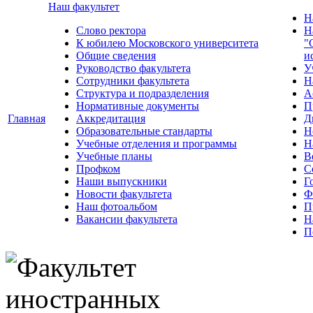
Наш факультет
Н
Слово ректора
Н
К юбилею Московского университета
"
Общие сведения
и
Руководство факультета
У
Сотрудники факультета
Н
Структура и подразделения
А
Нормативные документы
П
Главная
Аккредитация
Д
Образовательные стандарты
Н
Учебные отделения и программы
Н
Учебные планы
В
Профком
С
Наши выпускники
Г
Новости факультета
Ф
Наш фотоальбом
П
Вакансии факультета
Н
П