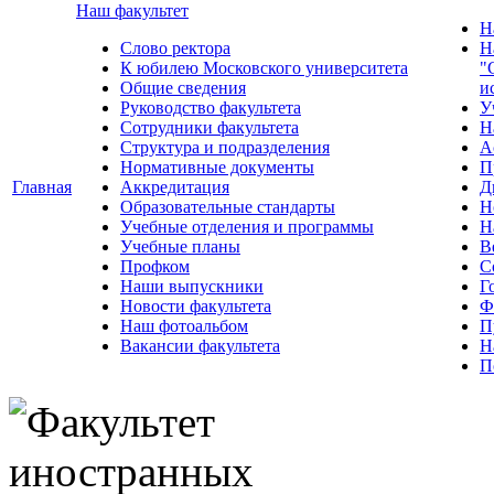
Наш факультет
Н
Слово ректора
Н
К юбилею Московского университета
"
Общие сведения
и
Руководство факультета
У
Сотрудники факультета
Н
Структура и подразделения
А
Нормативные документы
П
Главная
Аккредитация
Д
Образовательные стандарты
Н
Учебные отделения и программы
Н
Учебные планы
В
Профком
С
Наши выпускники
Г
Новости факультета
Ф
Наш фотоальбом
П
Вакансии факультета
Н
П