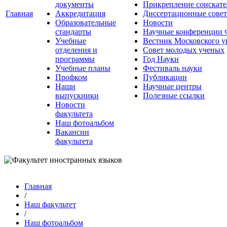
документы
Прикрепление соискате
Главная
Аккредитация
Диссертационные сове
Образовательные
Новости
стандарты
Научные конференции
Учебные
Вестник Московского у
отделения и
Совет молодых ученых
программы
Год Науки
Учебные планы
Фестиваль науки
Профком
Публикации
Наши
Научные центры
выпускники
Полезные ссылки
Новости
факультета
Наш фотоальбом
Вакансии
факультета
Главная
/
Наш факультет
/
Наш фотоальбом