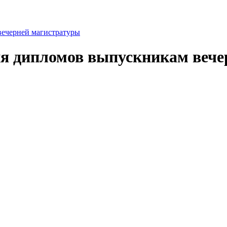
вечерней магистратуры
ия дипломов выпускникам веч