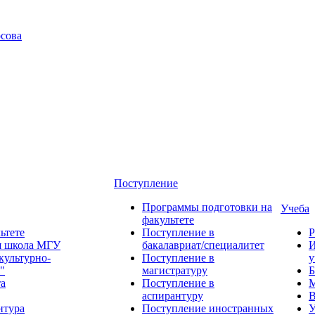
сова
Поступление
Программы подготовки на
Учеба
факультете
ьтете
Поступление в
Р
я школа МГУ
бакалавриат/специалитет
И
культурно-
Поступление в
у
"
магистратуру
Б
та
Поступление в
М
аспирантуру
В
нтура
Поступление иностранных
У