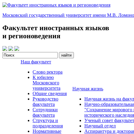
Московский государственный университет имени М.В. Ломоно
Факультет иностранных языков
и регионоведения
Наш факультет
Слово ректора
К юбилею
Московского
университета
Научная жизнь
Общие сведения
Руководство
Научная жизнь на факул
факультета
Научно-образовательна
Сотрудники
"Сохранение мирового 
факультета
исторического наследия
Структура и
Ученый совет факульте
подразделения
Научный отдел
Нормативные
Аспирантура и доктора