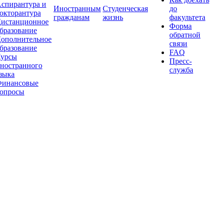
спирантура и
Иностранным
Студенческая
до
окторантура
гражданам
жизнь
факультета
истанционное
Форма
бразование
обратной
ополнительное
связи
бразование
FAQ
урсы
Пресс-
ностранного
служба
зыка
инансовые
опросы