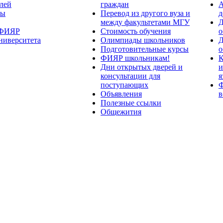
лей
граждан
А
ты
Перевод из другого вуза и
д
между факультетами МГУ
Д
 ФИЯР
Стоимость обучения
о
ниверситета
Олимпиады школьников
Д
Подготовительные курсы
о
ФИЯР школьникам!
К
Дни открытых дверей и
и
консультации для
я
поступающих
Ф
Объявления
в
Полезные ссылки
Общежития