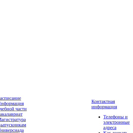
асписание
Контактная
нформация
информация
чебной части
акалавриат
Телефоны и
агистратура
электронные
ыпускникам
адреса
ниверсиада
Как доехать