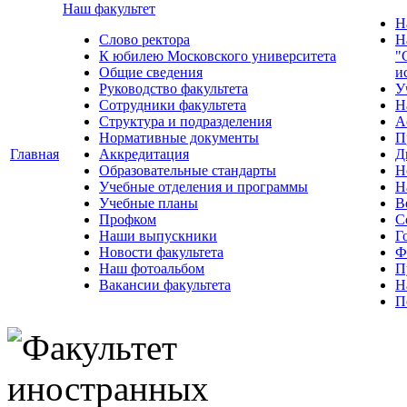
Наш факультет
Н
Слово ректора
Н
К юбилею Московского университета
"
Общие сведения
и
Руководство факультета
У
Сотрудники факультета
Н
Структура и подразделения
А
Нормативные документы
П
Главная
Аккредитация
Д
Образовательные стандарты
Н
Учебные отделения и программы
Н
Учебные планы
В
Профком
С
Наши выпускники
Г
Новости факультета
Ф
Наш фотоальбом
П
Вакансии факультета
Н
П