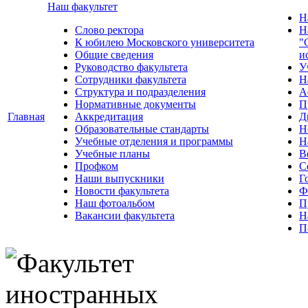
Наш факультет
Н
Слово ректора
Н
К юбилею Московского университета
"
Общие сведения
и
Руководство факультета
У
Сотрудники факультета
Н
Структура и подразделения
А
Нормативные документы
П
Главная
Аккредитация
Д
Образовательные стандарты
Н
Учебные отделения и программы
Н
Учебные планы
В
Профком
С
Наши выпускники
Г
Новости факультета
Ф
Наш фотоальбом
П
Вакансии факультета
Н
П