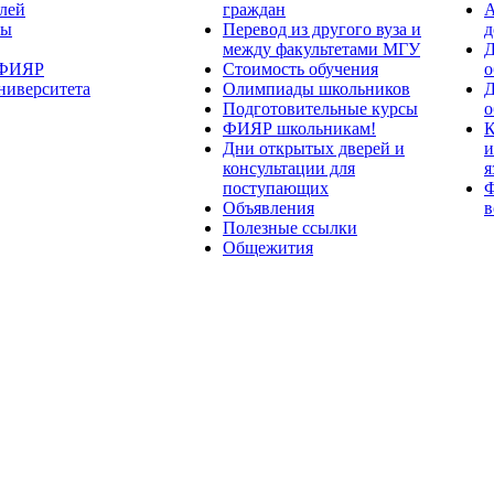
лей
граждан
А
ты
Перевод из другого вуза и
д
между факультетами МГУ
Д
 ФИЯР
Стоимость обучения
о
ниверситета
Олимпиады школьников
Д
Подготовительные курсы
о
ФИЯР школьникам!
К
Дни открытых дверей и
и
консультации для
я
поступающих
Ф
Объявления
в
Полезные ссылки
Общежития