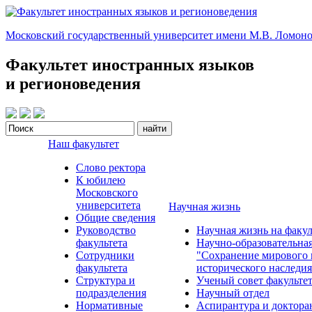
Московский государственный университет имени М.В. Ломоно
Факультет иностранных языков
и регионоведения
Наш факультет
Слово ректора
К юбилею
Московского
университета
Научная жизнь
Общие сведения
Руководство
Научная жизнь на факул
факультета
Научно-образовательна
Сотрудники
"Сохранение мирового 
факультета
исторического наследия
Структура и
Ученый совет факульте
подразделения
Научный отдел
Нормативные
Аспирантура и доктора