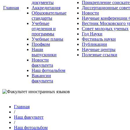
документы
Прикрепление соискате
Главная
Аккредитация
Диссертационные сове
Образовательные
Новости
стандарты
Научные конференции
Учебные
Вестник Московского у
отделения и
Совет молодых ученых
программы
Год Науки
Учебные планы
Фестиваль науки
Профком
Публикации
Наши
Научные центры
выпускники
Полезные ссылки
Новости
факультета
Наш фотоальбом
Вакансии
факультета
Главная
/
Наш факультет
/
Наш фотоальбом