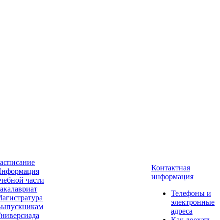
асписание
Контактная
нформация
информация
чебной части
акалавриат
Телефоны и
агистратура
электронные
ыпускникам
адреса
ниверсиада
Как доехать