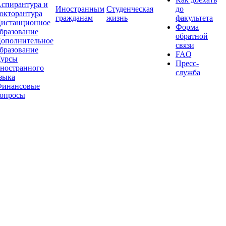
спирантура и
Иностранным
Студенческая
до
окторантура
гражданам
жизнь
факультета
истанционное
Форма
бразование
обратной
ополнительное
связи
бразование
FAQ
урсы
Пресс-
ностранного
служба
зыка
инансовые
опросы