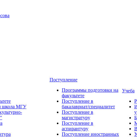
сова
Поступление
Программы подготовки на
Учеба
факультете
ьтете
Поступление в
Р
я школа МГУ
бакалавриат/специалитет
И
культурно-
Поступление в
у
"
магистратуру
Б
та
Поступление в
М
аспирантуру
В
нтура
Поступление иностранных
У