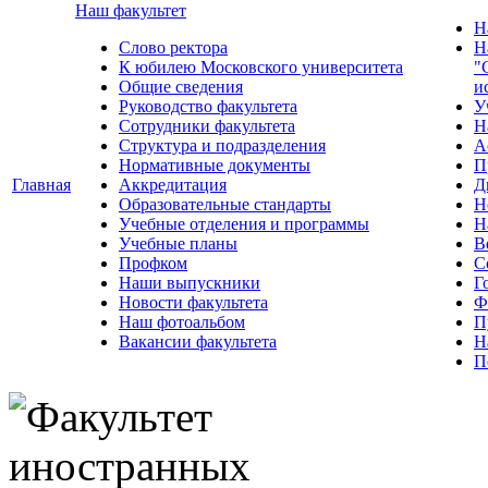
Наш факультет
Н
Слово ректора
Н
К юбилею Московского университета
"
Общие сведения
и
Руководство факультета
У
Сотрудники факультета
Н
Структура и подразделения
А
Нормативные документы
П
Главная
Аккредитация
Д
Образовательные стандарты
Н
Учебные отделения и программы
Н
Учебные планы
В
Профком
С
Наши выпускники
Г
Новости факультета
Ф
Наш фотоальбом
П
Вакансии факультета
Н
П