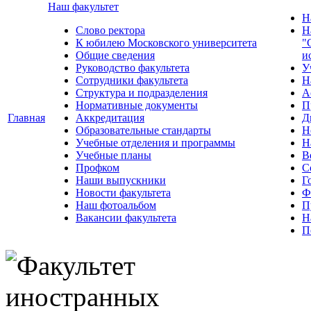
Наш факультет
Н
Слово ректора
Н
К юбилею Московского университета
"
Общие сведения
и
Руководство факультета
У
Сотрудники факультета
Н
Структура и подразделения
А
Нормативные документы
П
Главная
Аккредитация
Д
Образовательные стандарты
Н
Учебные отделения и программы
Н
Учебные планы
В
Профком
С
Наши выпускники
Г
Новости факультета
Ф
Наш фотоальбом
П
Вакансии факультета
Н
П