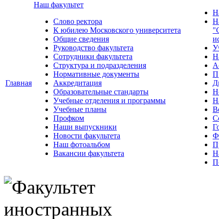
Наш факультет
Н
Слово ректора
Н
К юбилею Московского университета
"
Общие сведения
и
Руководство факультета
У
Сотрудники факультета
Н
Структура и подразделения
А
Нормативные документы
П
Главная
Аккредитация
Д
Образовательные стандарты
Н
Учебные отделения и программы
Н
Учебные планы
В
Профком
С
Наши выпускники
Г
Новости факультета
Ф
Наш фотоальбом
П
Вакансии факультета
Н
П