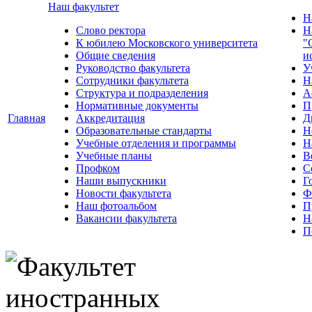
Наш факультет
Н
Слово ректора
Н
К юбилею Московского университета
"
Общие сведения
и
Руководство факультета
У
Сотрудники факультета
Н
Структура и подразделения
А
Нормативные документы
П
Главная
Аккредитация
Д
Образовательные стандарты
Н
Учебные отделения и программы
Н
Учебные планы
В
Профком
С
Наши выпускники
Г
Новости факультета
Ф
Наш фотоальбом
П
Вакансии факультета
Н
П