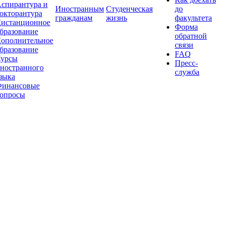
спирантура и
Иностранным
Студенческая
до
окторантура
гражданам
жизнь
факультета
истанционное
Форма
бразование
обратной
ополнительное
связи
бразование
FAQ
урсы
Пресс-
ностранного
служба
зыка
инансовые
опросы