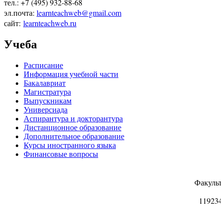
тел.: +7 (495) 932-88-68
эл.почта:
learnteachweb@gmail.com
сайт:
learnteachweb
.
ru
Учеба
Расписание
Информация учебной части
Бакалавриат
Магистратура
Выпускникам
Универсиада
Аспирантура и докторантура
Дистанционное образование
Дополнительное образование
Курсы иностранного языка
Финансовые вопросы
Факуль
11923