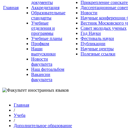
документы
Прикрепление соискате
Главная
Аккредитация
Диссертационные сове
Образовательные
Новости
стандарты
Научные конференции
Учебные
Вестник Московского у
отделения и
Совет молодых ученых
программы
Год Науки
Учебные планы
Фестиваль науки
Профком
Публикации
Наши
Научные центры
выпускники
Полезные ссылки
Новости
факультета
Наш фотоальбом
Вакансии
факультета
Главная
/
Учеба
/
Дополнительное образование