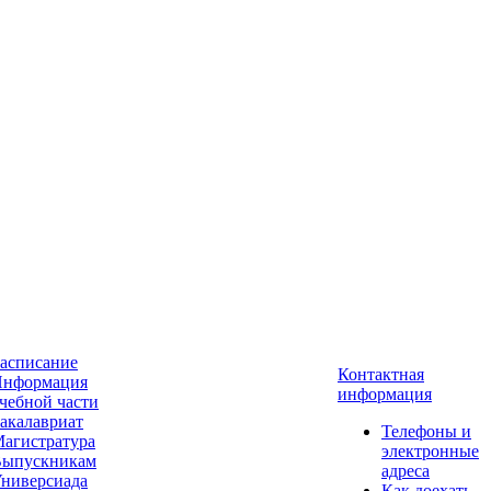
асписание
Контактная
нформация
информация
чебной части
акалавриат
Телефоны и
агистратура
электронные
ыпускникам
адреса
ниверсиада
Как доехать