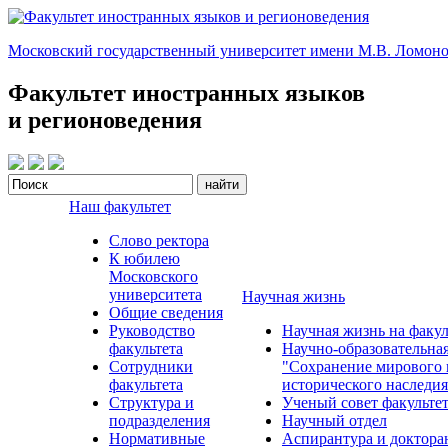
Московский государственный университет имени М.В. Ломоно
Факультет иностранных языков
и регионоведения
Наш факультет
Слово ректора
К юбилею
Московского
университета
Научная жизнь
Общие сведения
Руководство
Научная жизнь на факул
факультета
Научно-образовательна
Сотрудники
"Сохранение мирового 
факультета
исторического наследия
Структура и
Ученый совет факульте
подразделения
Научный отдел
Нормативные
Аспирантура и доктора