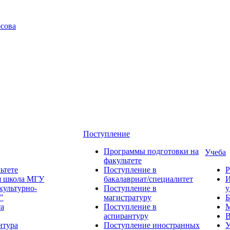
сова
Поступление
Программы подготовки на
Учеба
факультете
ьтете
Поступление в
Р
я школа МГУ
бакалавриат/специалитет
И
культурно-
Поступление в
у
"
магистратуру
Б
та
Поступление в
М
аспирантуру
В
нтура
Поступление иностранных
У