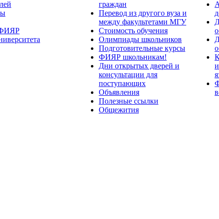
лей
граждан
А
ты
Перевод из другого вуза и
д
между факультетами МГУ
Д
 ФИЯР
Стоимость обучения
о
ниверситета
Олимпиады школьников
Д
Подготовительные курсы
о
ФИЯР школьникам!
К
Дни открытых дверей и
и
консультации для
я
поступающих
Ф
Объявления
в
Полезные ссылки
Общежития