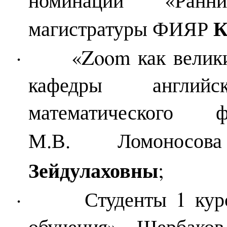
К
магистратуры ФИЯР
·
«
Zoom
как велики
кафедры англий
математического
М.В.
Ломонос
Зейдулаховны
;
·
Студенты 1 ку
обучения» Щербако