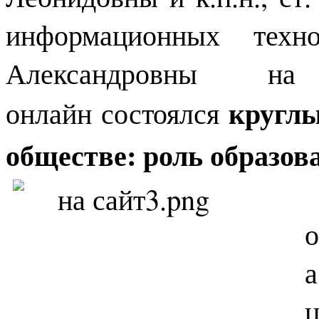
информационных техн
Александровны
круглы
онлайн состоялся
обществе: роль образов
о