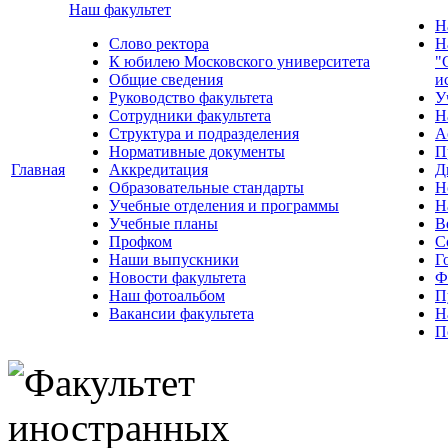
Наш факультет
Н
Слово ректора
Н
К юбилею Московского университета
"
Общие сведения
и
Руководство факультета
У
Сотрудники факультета
Н
Структура и подразделения
А
Нормативные документы
П
Главная
Аккредитация
Д
Образовательные стандарты
Н
Учебные отделения и программы
Н
Учебные планы
В
Профком
С
Наши выпускники
Г
Новости факультета
Ф
Наш фотоальбом
П
Вакансии факультета
Н
П