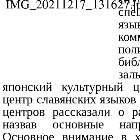
спе
яз
ком
пол
биб
за
японский культурный 
центр славянских языков 
центров рассказали о р
назвав основные напр
Основное внимание в х