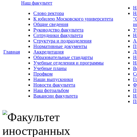
Наш факультет
Н
Слово ректора
Н
К юбилею Московского университета
"
Общие сведения
и
Руководство факультета
У
Сотрудники факультета
Н
Структура и подразделения
А
Нормативные документы
П
Главная
Аккредитация
Д
Образовательные стандарты
Н
Учебные отделения и программы
Н
Учебные планы
В
Профком
С
Наши выпускники
Г
Новости факультета
Ф
Наш фотоальбом
П
Вакансии факультета
Н
П