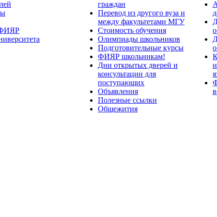
лей
граждан
А
ты
Перевод из другого вуза и
д
между факультетами МГУ
Д
 ФИЯР
Стоимость обучения
о
ниверситета
Олимпиады школьников
Д
Подготовительные курсы
о
ФИЯР школьникам!
К
Дни открытых дверей и
и
консультации для
я
поступающих
Ф
Объявления
в
Полезные ссылки
Общежития