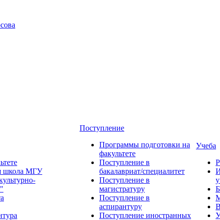
сова
Поступление
Программы подготовки на
Учеба
факультете
ьтете
Поступление в
Р
я школа МГУ
бакалавриат/специалитет
И
культурно-
Поступление в
у
"
магистратуру
Б
та
Поступление в
М
аспирантуру
В
нтура
Поступление иностранных
У