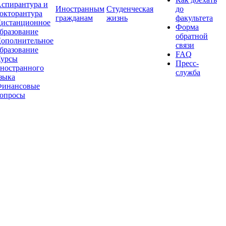
спирантура и
Иностранным
Студенческая
до
окторантура
гражданам
жизнь
факультета
истанционное
Форма
бразование
обратной
ополнительное
связи
бразование
FAQ
урсы
Пресс-
ностранного
служба
зыка
инансовые
опросы