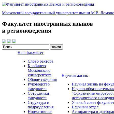
Московский государственный университет имени М.В. Ломоно
Факультет иностранных языков
и регионоведения
Наш факультет
Слово ректора
К юбилею
Московского
университета
Научная жизнь
Общие сведения
Руководство
Научная жизнь на факул
факультета
Научно-образовательна
Сотрудники
"Сохранение мирового 
факультета
исторического наследия
Структура и
Ученый совет факульте
подразделения
Научный отдел
Нормативные
Аспирантура и доктора