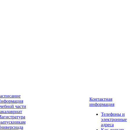
асписание
Контактная
нформация
информация
чебной части
акалавриат
Телефоны и
агистратура
электронные
ыпускникам
адреса
ниверсиада
Как доехать