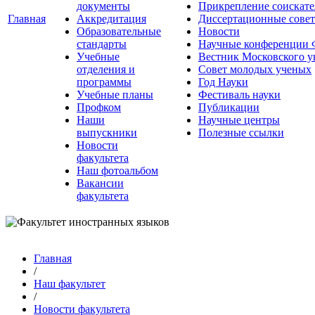
документы
Прикрепление соискате
Главная
Аккредитация
Диссертационные сове
Образовательные
Новости
стандарты
Научные конференции
Учебные
Вестник Московского у
отделения и
Совет молодых ученых
программы
Год Науки
Учебные планы
Фестиваль науки
Профком
Публикации
Наши
Научные центры
выпускники
Полезные ссылки
Новости
факультета
Наш фотоальбом
Вакансии
факультета
Главная
/
Наш факультет
/
Новости факультета