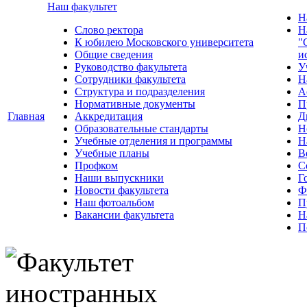
Наш факультет
Н
Слово ректора
Н
К юбилею Московского университета
"
Общие сведения
и
Руководство факультета
У
Сотрудники факультета
Н
Структура и подразделения
А
Нормативные документы
П
Главная
Аккредитация
Д
Образовательные стандарты
Н
Учебные отделения и программы
Н
Учебные планы
В
Профком
С
Наши выпускники
Г
Новости факультета
Ф
Наш фотоальбом
П
Вакансии факультета
Н
П