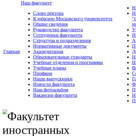
Наш факультет
Н
Слово ректора
Н
К юбилею Московского университета
"
Общие сведения
и
Руководство факультета
У
Сотрудники факультета
Н
Структура и подразделения
А
Нормативные документы
П
Главная
Аккредитация
Д
Образовательные стандарты
Н
Учебные отделения и программы
Н
Учебные планы
В
Профком
С
Наши выпускники
Г
Новости факультета
Ф
Наш фотоальбом
П
Вакансии факультета
Н
П