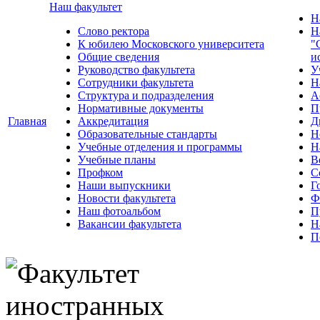
Наш факультет
Н
Слово ректора
Н
К юбилею Московского университета
"
Общие сведения
и
Руководство факультета
У
Сотрудники факультета
Н
Структура и подразделения
А
Нормативные документы
П
Главная
Аккредитация
Д
Образовательные стандарты
Н
Учебные отделения и программы
Н
Учебные планы
В
Профком
С
Наши выпускники
Г
Новости факультета
Ф
Наш фотоальбом
П
Вакансии факультета
Н
П