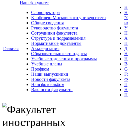
Наш факультет
Н
Слово ректора
Н
К юбилею Московского университета
"
Общие сведения
и
Руководство факультета
У
Сотрудники факультета
Н
Структура и подразделения
А
Нормативные документы
П
Главная
Аккредитация
Д
Образовательные стандарты
Н
Учебные отделения и программы
Н
Учебные планы
В
Профком
С
Наши выпускники
Г
Новости факультета
Ф
Наш фотоальбом
П
Вакансии факультета
Н
П