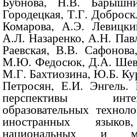
Бубнова, Н.В. Барышн
Городецкая, Т.Г. Доброск
Комарова, А.Э. Левицк
А.Л.
Назаренко, А.Н. Пав
Раевская, В.В. Сафонова
М.Ю. Федосюк, Д.А. Шевл
М.Г. Бахтиозина, Ю.Б. Ку
Петросян, Е.И. Энгель
перспективы инте
образовательных технол
иностранных языков
национальных и меж