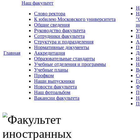
Наш факультет
Н
Слово ректора
Н
К юбилею Московского университета
"
Общие сведения
и
Руководство факультета
У
Сотрудники факультета
Н
Структура и подразделения
А
Нормативные документы
П
Главная
Аккредитация
Д
Образовательные стандарты
Н
Учебные отделения и программы
Н
Учебные планы
В
Профком
С
Наши выпускники
Г
Новости факультета
Ф
Наш фотоальбом
П
Вакансии факультета
Н
П