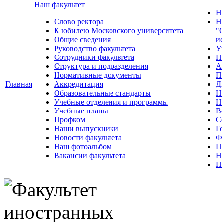
Наш факультет
Н
Слово ректора
Н
К юбилею Московского университета
"
Общие сведения
и
Руководство факультета
У
Сотрудники факультета
Н
Структура и подразделения
А
Нормативные документы
П
Главная
Аккредитация
Д
Образовательные стандарты
Н
Учебные отделения и программы
Н
Учебные планы
В
Профком
С
Наши выпускники
Г
Новости факультета
Ф
Наш фотоальбом
П
Вакансии факультета
Н
П