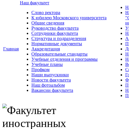
Наш факультет
Н
Слово ректора
Н
К юбилею Московского университета
"
Общие сведения
и
Руководство факультета
У
Сотрудники факультета
Н
Структура и подразделения
А
Нормативные документы
П
Главная
Аккредитация
Д
Образовательные стандарты
Н
Учебные отделения и программы
Н
Учебные планы
В
Профком
С
Наши выпускники
Г
Новости факультета
Ф
Наш фотоальбом
П
Вакансии факультета
Н
П