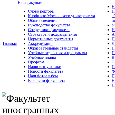
Наш факультет
Н
Слово ректора
Н
К юбилею Московского университета
"
Общие сведения
и
Руководство факультета
У
Сотрудники факультета
Н
Структура и подразделения
А
Нормативные документы
П
Главная
Аккредитация
Д
Образовательные стандарты
Н
Учебные отделения и программы
Н
Учебные планы
В
Профком
С
Наши выпускники
Г
Новости факультета
Ф
Наш фотоальбом
П
Вакансии факультета
Н
П