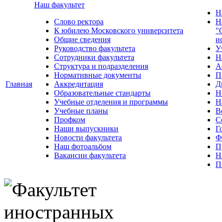
Наш факультет
Н
Слово ректора
Н
К юбилею Московского университета
"
Общие сведения
и
Руководство факультета
У
Сотрудники факультета
Н
Структура и подразделения
А
Нормативные документы
П
Главная
Аккредитация
Д
Образовательные стандарты
Н
Учебные отделения и программы
Н
Учебные планы
В
Профком
С
Наши выпускники
Г
Новости факультета
Ф
Наш фотоальбом
П
Вакансии факультета
Н
П