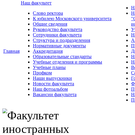
Наш факультет
Н
Слово ректора
Н
К юбилею Московского университета
"
Общие сведения
и
Руководство факультета
У
Сотрудники факультета
Н
Структура и подразделения
А
Нормативные документы
П
Главная
Аккредитация
Д
Образовательные стандарты
Н
Учебные отделения и программы
Н
Учебные планы
В
Профком
С
Наши выпускники
Г
Новости факультета
Ф
Наш фотоальбом
П
Вакансии факультета
Н
П