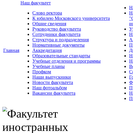
Наш факультет
Н
Слово ректора
Н
К юбилею Московского университета
"
Общие сведения
и
Руководство факультета
У
Сотрудники факультета
Н
Структура и подразделения
А
Нормативные документы
П
Главная
Аккредитация
Д
Образовательные стандарты
Н
Учебные отделения и программы
Н
Учебные планы
В
Профком
С
Наши выпускники
Г
Новости факультета
Ф
Наш фотоальбом
П
Вакансии факультета
Н
П