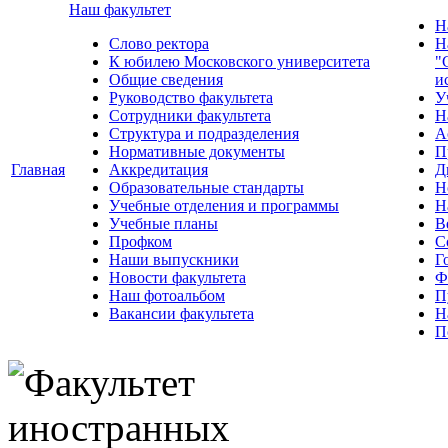
Наш факультет
Н
Слово ректора
Н
К юбилею Московского университета
"
Общие сведения
и
Руководство факультета
У
Сотрудники факультета
Н
Структура и подразделения
А
Нормативные документы
П
Главная
Аккредитация
Д
Образовательные стандарты
Н
Учебные отделения и программы
Н
Учебные планы
В
Профком
С
Наши выпускники
Г
Новости факультета
Ф
Наш фотоальбом
П
Вакансии факультета
Н
П