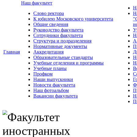
Наш факультет
Н
Слово ректора
Н
К юбилею Московского университета
"
Общие сведения
и
Руководство факультета
У
Сотрудники факультета
Н
Структура и подразделения
А
Нормативные документы
П
Главная
Аккредитация
Д
Образовательные стандарты
Н
Учебные отделения и программы
Н
Учебные планы
В
Профком
С
Наши выпускники
Г
Новости факультета
Ф
Наш фотоальбом
П
Вакансии факультета
Н
П